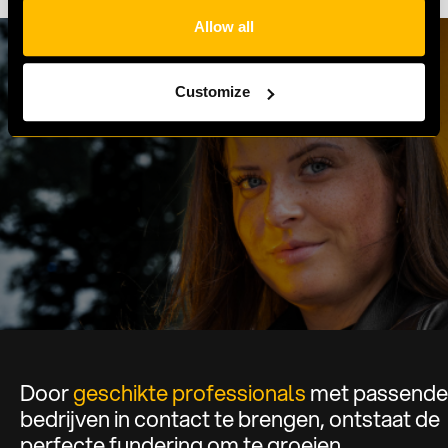
Allow all
100
+
Customize
Opdrachtgevers
410
.000
+
Professionals
11
.
800
+
Plaatsingen
Door
geschikte professionals
met passende
bedrijven in contact te brengen, ontstaat de
perfecte fundering om te groeien.