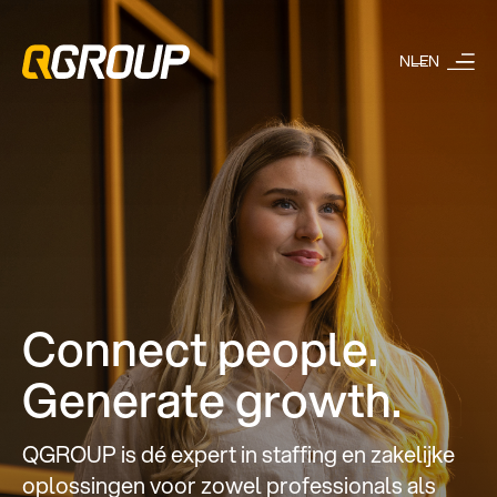
NL
EN
Connect people.
Generate growth.
QGROUP is dé expert in staffing en zakelijke
oplossingen voor zowel professionals als