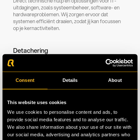
Direct technische hulp en oplossingen voor IT-
uitdagingen, zoals systeembeheer, software- en
hardwareproblemen. Wij zorgen ervoor dat
systemen efficiënt draaien, zodat jij kan focussen
op je kernactiviteiten.
Detachering
Wij detacheren IT-supportmedewerkers bij
organisaties met detacheringsopdrachten in de IT-
sector. Of het nu gaat om software- of
Consent
Details
About
hardwareproblemen, netwerkconfiguraties of
algemene IT-vragen, wij helpen.
This website uses cookies
We use cookies to personalise content and ads, to
provide social media features and to analyse our traffic.
We also share information about your use of our site with
our social media, advertising and analytics partners who