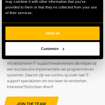
may combine it with other information that you’ve
provided to them or that they’ve collected from your use
of their services.
Allow all
Move with Qompute
Customize
Wij detacheren IT-supportmedewerkers die helpen bij
een succesvolle implementatie van programma’s en
systemen. Daarom zijn we continu op zoek naar IT-
support specialisten om ons team te versterken.
Interesse?Solliciteer direct!
JOIN THE TEAM