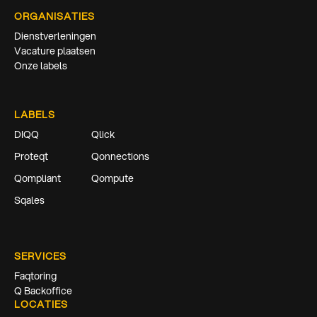
ORGANISATIES
Dienstverleningen
Vacature plaatsen
Onze labels
LABELS
DIQQ
Qlick
Proteqt
Qonnections
Qompliant
Qompute
Sqales
SERVICES
Faqtoring
Q Backoffice
LOCATIES