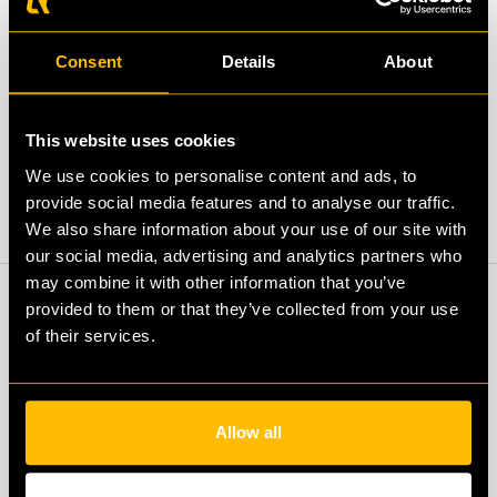
Executive search
Consent
Details
About
Een openstaande senior- of managementfunctie?
Wij vinden passieve kandidaten die op zoek zijn naar
een nieuwe uitdaging.
This website uses cookies
We use cookies to personalise content and ads, to
provide social media features and to analyse our traffic.
We also share information about your use of our site with
our social media, advertising and analytics partners who
may combine it with other information that you’ve
provided to them or that they’ve collected from your use
of their services.
Move with DIQQ
Allow all