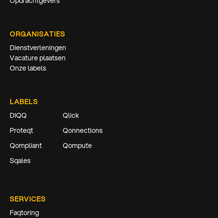
Opdrachtgevers
ORGANISATIES
Dienstverleningen
Vacature plaatsen
Onze labels
LABELS
DIQQ
Qlick
Proteqt
Qonnections
Qompliant
Qompute
Sqales
SERVICES
Faqtoring