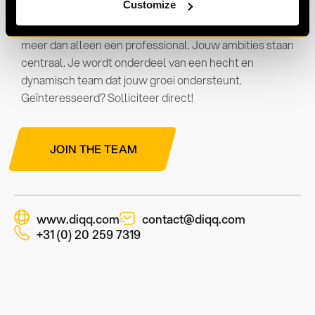
Customize
Ben jij een gedreven professional met een passie voor
recruitment, technologie en innovatie? Bij DIQQ ben je
meer dan alleen een professional. Jouw ambities staan
centraal. Je wordt onderdeel van een hecht en
dynamisch team dat jouw groei ondersteunt.
Geïnteresseerd? Solliciteer direct!
JOIN THE TEAM
www.diqq.com
contact@diqq.com
+31 (0) 20 259 7319