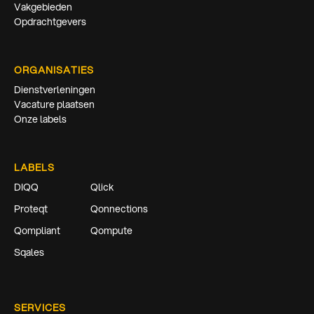
Vakgebieden
Opdrachtgevers
ORGANISATIES
Dienstverleningen
Vacature plaatsen
Onze labels
LABELS
DIQQ
Qlick
Proteqt
Qonnections
Qompliant
Qompute
Sqales
SERVICES