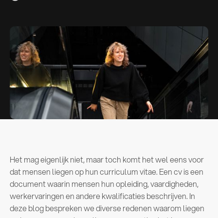
Het mag eigenlijk niet, maar toch komt het wel eens voor
dat mensen liegen op hun curriculum vitae. Een cv is een
document waarin mensen hun opleiding, vaardigheden,
werkervaringen en andere kwalificaties beschrijven. In
deze blog bespreken we diverse redenen waarom liegen