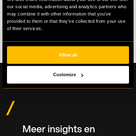
our social media, advertising and analytics partners who
baan die bij je past wel op je pad komen.
may combine it with other information that you’ve
Heb je een vraag of ben je op zoek naar een baan? Neem
provided to them or that they’ve collected from your use
gerust contact met ons op!
of their services.
Allow all
Customize
Meer insights en