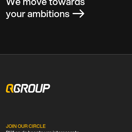
We move towards
your ambitions
JOIN OUR CIRCLE