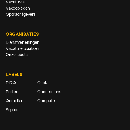
Vacatures
Vakgebieden
Opdrachtgevers
ORGANISATIES
Dienstverleningen
Vacature plaatsen
Onze labels
LABELS
DIQQ
Qlick
Proteqt
Qonnections
Qompliant
Qompute
Sqales