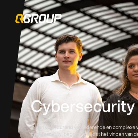
Cybersecurity
In een voortdurend veranderende en complexe w
cybersecurity, begrijpen wij dat het vinden van d