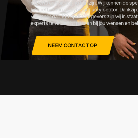
experts een uitdaging kan zijn. Wij kennen de spe
behoeften van de cybersecurity-sector. Dankzij 
van meer dan 100 opdrachtgevers zijn wij in staa
experts te vinden bij passen bij jou wensen en b
NEEM CONTACT OP