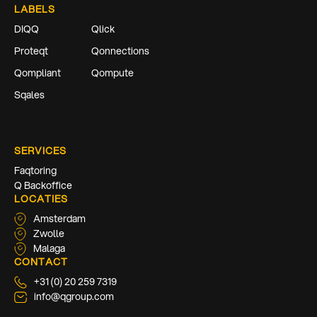
LABELS
DIQQ
Qlick
Proteqt
Qonnections
Qompliant
Qompute
Sqales
SERVICES
Faqtoring
Q Backoffice
LOCATIES
Amsterdam
Zwolle
Malaga
CONTACT
+31 (0) 20 259 7319
info@qgroup.com