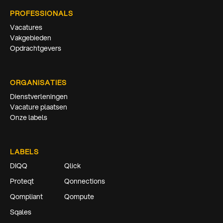
PROFESSIONALS
Vacatures
Vakgebieden
Opdrachtgevers
ORGANISATIES
Dienstverleningen
Vacature plaatsen
Onze labels
LABELS
DIQQ
Qlick
Proteqt
Qonnections
Qompliant
Qompute
Sqales